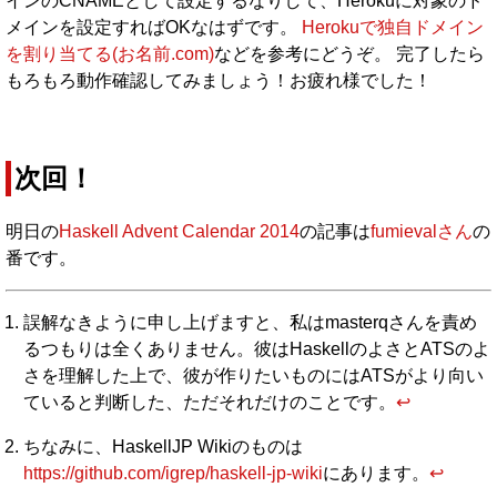
インのCNAMEとして設定するなりして、Herokuに対象のド
メインを設定すればOKなはずです。
Herokuで独自ドメイン
を割り当てる(お名前.com)
などを参考にどうぞ。 完了したら
もろもろ動作確認してみましょう！お疲れ様でした！
次回！
明日の
Haskell Advent Calendar 2014
の記事は
fumievalさん
の
番です。
誤解なきように申し上げますと、私はmasterqさんを責め
るつもりは全くありません。彼はHaskellのよさとATSのよ
さを理解した上で、彼が作りたいものにはATSがより向い
ていると判断した、ただそれだけのことです。
↩︎
ちなみに、HaskellJP Wikiのものは
https://github.com/igrep/haskell-jp-wiki
にあります。
↩︎