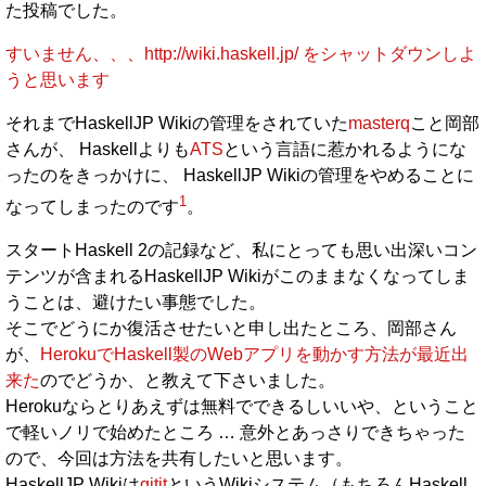
た投稿でした。
すいません、、、http://wiki.haskell.jp/ をシャットダウンしよ
うと思います
それまでHaskellJP Wikiの管理をされていた
masterq
こと岡部
さんが、 Haskellよりも
ATS
という言語に惹かれるようにな
ったのをきっかけに、 HaskellJP Wikiの管理をやめることに
1
なってしまったのです
。
スタートHaskell 2の記録など、私にとっても思い出深いコン
テンツが含まれるHaskellJP Wikiがこのままなくなってしま
うことは、避けたい事態でした。
そこでどうにか復活させたいと申し出たところ、岡部さん
が、
HerokuでHaskell製のWebアプリを動かす方法が最近出
来た
のでどうか、と教えて下さいました。
Herokuならとりあえずは無料でできるしいいや、ということ
で軽いノリで始めたところ … 意外とあっさりできちゃった
ので、今回は方法を共有したいと思います。
HaskellJP Wikiは
gitit
というWikiシステム（もちろんHaskell