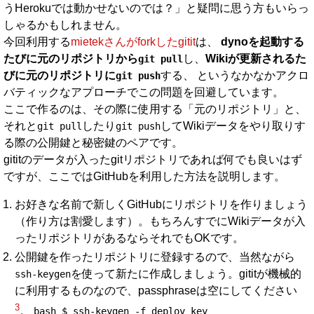
うHerokuでは動かせないのでは？」と疑問に思う方もいらっ
しゃるかもしれません。
今回利用する
mietekさんがforkしたgitit
は、
dynoを起動する
たびに元のリポジトリから
し、
Wikiが更新されるた
git pull
びに元のリポジトリに
する、 というなかなかアクロ
git push
バティックなアプローチでこの問題を回避しています。
ここで作るのは、その際に使用する「元のリポジトリ」と、
それと
したり
してWikiデータをやり取りす
git pull
git push
る際の公開鍵と秘密鍵のペアです。
gititのデータが入ったgitリポジトリであれば何でも良いはず
ですが、ここではGitHubを利用した方法を説明します。
お好きな名前で新しくGitHubにリポジトリを作りましょう
（作り方は割愛します）。もちろんすでにWikiデータが入
ったリポジトリがあるならそれでもOKです。
公開鍵を作ったリポジトリに登録するので、当然ながら
を使って新たに作成しましょう。gititが機械的
ssh-keygen
に利用するものなので、passphraseは空にしてください
3
。
bash $ ssh-keygen -f deploy_key