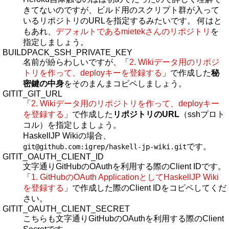
きてないのですが、ビルド用のスクリプト群が入って
いるリポジトリのURLを指定するみたいです。 何はと
もあれ、
デフォルトであるmietekさんのリポジトリ
を
指定しましょう。
BUILDPACK_SSH_PRIVATE_KEY
名前が紛らわしいですが、「
2. Wikiデータ用のリポジ
トリを作って、deployキーを登録する
」で作成した
秘
密鍵の中身
をそのまんまコピペしましょう。
GITIT_GIT_URL
「
2. Wikiデータ用のリポジトリを作って、deployキー
を登録する
」で作成した
リポジトリのURL
（sshプロト
コル）を指定しましょう。
HaskellJP Wikiの場合、
です。
git@github.com:igrep/haskell-jp-wiki.git
GITIT_OAUTH_CLIENT_ID
文字通りGitHubのOAuthを利用する際のClient IDです。
「
1. GitHubのOAuth ApplicationとしてHaskellJP Wiki
を登録する
」で作成した際のClient IDをコピペしてくだ
さい。
GITIT_OAUTH_CLIENT_SECRET
こちらも文字通りGitHubのOAuthを利用する際のClient