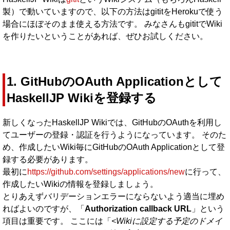
製）で動いていますので、以下の方法はgititをHerokuで使う
場合にほぼそのまま使える方法です。 みなさんもgititでWiki
を作りたいということがあれば、ぜひお試しください。
1. GitHubのOAuth Applicationとして
HaskellJP Wikiを登録する
新しくなったHaskellJP Wikiでは、GitHubのOAuthを利用し
てユーザーの登録・認証を行うようになっています。 そのた
め、作成したいWiki毎にGitHubのOAuth Applicationとして登
録する必要があります。
最初に
https://github.com/settings/applications/new
に行って、
作成したいWikiの情報を登録しましょう。
とりあえずバリデーションエラーにならないよう適当に埋め
ればよいのですが、「
Authorization callback URL
」という
項目は重要です。 ここには「
<Wikiに設定する予定のドメイ