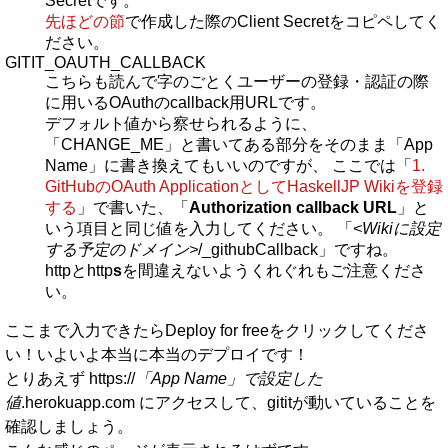
Secretです。
先ほどの節
で作成した際のClient Secretをコピペしてく
ださい。
GITIT_OAUTH_CALLBACK
こちらも読んで字のごとくユーザーの登録・認証の際
に用いるOAuthのcallback用URLです。
デフォルト値から察せられるように、
「CHANGE_ME」と書いてある部分をそのまま「App
Name」に書き換えてもいいのですが、 ここでは「
1.
GitHubのOAuth ApplicationとしてHaskellJP Wikiを登録
する
」で書いた、「
Authorization callback URL
」と
いう項目と同じ値を入力してください。 「
<Wikiに設定
する予定のドメイン>
/_githubCallback」ですね。
httpとhttp
s
を間違えないようくれぐれもご注意くださ
い。
ここまで入力できたらDeploy for freeをクリックしてくださ
い！いよいよ本当に本当のデプロイです！
とりあえず https://
「App Name」で設定した
値
.herokuapp.com にアクセスして、gititが動いていることを
確認しましょう。