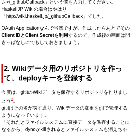
ン>
/_githubCallback」という値を入力してください。
HaskellJP Wikiの場合はやはり
「http://wiki.haskell.jp/_githubCallback」でした。
OAuth Applicationなんで当然ですが、作成したらあとでその
Client IDとClient Secretを利用
するので、作成後の画面は開
きっぱなしにでもしておきましょう。
2. Wikiデータ用のリポジトリを作っ
て、deployキーを登録する
今度は、gititのWikiデータを保存するリポジトリを作りまし
2
ょう
。
gititはその名が表す通り、Wikiデータの変更をgitで管理する
ようになっています。
「それだとファイルシステムに直接データを保存することに
なるから、dynoがkillされるとファイルシステムも消えちゃ