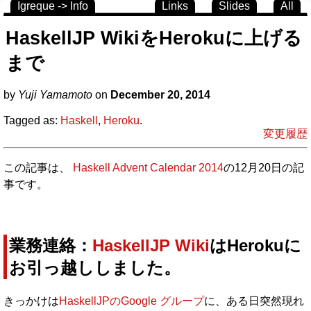
Igreque -> Info
Links
Slides
All
HaskellJP WikiをHerokuに上げる
まで
by
Yuji Yamamoto
on
December 20, 2014
Tagged as:
Haskell
,
Heroku
.
変更履歴
この記事は、
Haskell Advent Calendar 2014
の12月20日の記
事です。
業務連絡：
HaskellJP Wiki
はHerokuに
お引っ越ししました。
きっかけは
HaskellJPのGoogle グループ
に、ある日突然現れ