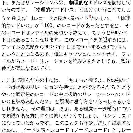
ド、またはリレーションへの、
物理的なアドレス
を記録して
いるのです。 「物理的なアドレス」とはどういうことでしょ
3
う？ 例えば、1レコードの長さが9バイト
だとして、 「物理
的なアドレス」が「100」のレコードがあったとすると、 そ
のレコードはファイルの先頭から数えて、ちょうど900バイ
ト目にあることとなります。 このレコードを参照するには、
ファイルの先頭から900バイト目までseekするだけでよい、
ということになるので、仮にキャッシュにヒットせず、 ファ
イルからノード・リレーションを読み込んだとしても、幾分
参照が楽になるのです。
ここまで読んだ方の中には、 「ちょっと待てよ、Neo4jのノ
ードは複数のリレーションを持つことができるんだろ？ どう
やって固定長のレコードの中に複数のリレーションへのアド
レスを詰め込むんだ？」 と疑問に思う方もいらっしゃるかも
しれません。 その理由は、まぁ、ある程度データ構造につい
て知識がある方はすぐに察しがつくでしょう、 リンクリスト
になっているからです。 このことをもう少し詳しく説明する
ために、 ノードを表すレコード（ノードレコード）とリレー