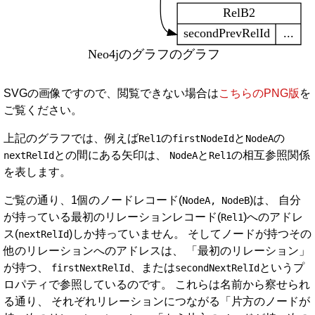
SVGの画像ですので、閲覧できない場合は
こちらのPNG版
を
ご覧ください。
上記のグラフでは、例えば
の
と
の
Rel1
firstNodeId
NodeA
との間にある矢印は、
と
の相互参照関係
nextRelId
NodeA
Rel1
を表します。
ご覧の通り、1個のノードレコード(
)は、 自分
NodeA, NodeB
が持っている最初のリレーションレコード(
)へのアドレ
Rel1
ス(
)しか持っていません。 そしてノードが持つその
nextRelId
他のリレーションへのアドレスは、 「最初のリレーション」
が持つ、
、または
というプ
firstNextRelId
secondNextRelId
ロパティで参照しているのです。 これらは名前から察せられ
る通り、 それぞれリレーションにつながる「片方のノードが