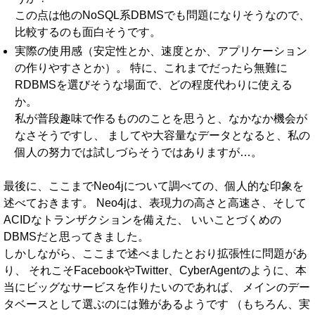
この点は他のNoSQL系DBMSでも問題になりそうなので、
比較するのも面白そうです。
実際の使用感（安定性とか、速度とか、アプリケーション
の作りやすさとか）。 特に、これまでだったら無難に
RDBMSを選びそうな場面で、どの程度代わりに使える
か。
私が普段趣味で作るもののことを思うと、なかなか機会が
なさそうですし、 ましてや大容量なデータとなると、私の
個人の努力では試しづらそうではありますが…。
最後に、ここまでNeo4jについて調べての、個人的な印象を
述べておきます。 Neo4jは、表現力の高さと高速さ、そして
ACIDなトランザクションを備えた、 いいことづくめの
DBMSだと思ってきました。
しかしながら、ここまで述べましたとおり拡張性に問題があ
り、 それこそFacebookやTwitter、CyberAgentのように、本
当にビッグなサービスを作りたいのであれば、 メインのデー
タベースとして選ぶのには難があるようです （もちろん、実