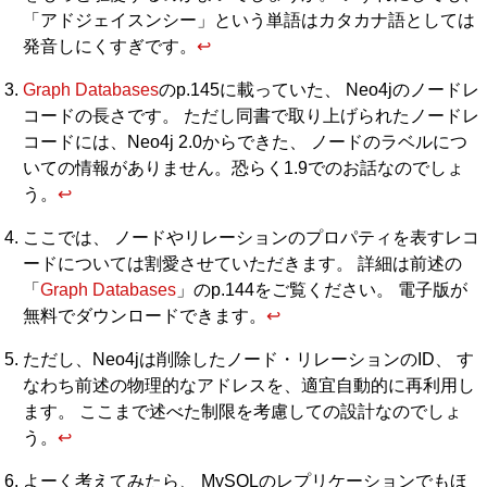
「アドジェイスンシー」という単語はカタカナ語としては
発音しにくすぎです。
↩︎
Graph Databases
のp.145に載っていた、 Neo4jのノードレ
コードの長さです。 ただし同書で取り上げられたノードレ
コードには、Neo4j 2.0からできた、 ノードのラベルにつ
いての情報がありません。恐らく1.9でのお話なのでしょ
う。
↩︎
ここでは、 ノードやリレーションのプロパティを表すレコ
ードについては割愛させていただきます。 詳細は前述の
「
Graph Databases
」のp.144をご覧ください。 電子版が
無料でダウンロードできます。
↩︎
ただし、Neo4jは削除したノード・リレーションのID、 す
なわち前述の物理的なアドレスを、適宜自動的に再利用し
ます。 ここまで述べた制限を考慮しての設計なのでしょ
う。
↩︎
よーく考えてみたら、 MySQLのレプリケーションでもほ