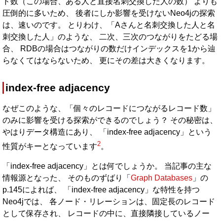
ド数（この場合、ある人と直接名刺交換した人の数） よりも
圧倒的に多いため、 後者にしか影響を受けないNeo4jの探索
は、速いのです。 とりわけ、「Aさんと名刺交換した人と名
刺交換した人」のような、 二次、三次のつながりをたどる場
合、 RDBの場合はつながりの数だけインデックスを1から辿
らなくてはならないため、 更にその差は大きくなります。
index-free adjacency
なぜこのような、「個々のレコードにつながるレコード数」
のみに影響を受ける探索ができるのでしょう？ その秘密は、
やはりデータ構造にあり、 「index-free adjacency」という
2
性質がキーとなっています
。
「index-free adjacency」とは何でしょうか。 当記事の主な
情報源となった、 そのものずばり「
Graph Databases
」の
p.145によれば、 「index-free adjacency」な特性を持つ
Neo4jでは、 各ノード・リレーションは、固定長のレコード
として保存され、 レコードの中に、直接隣接しているノー