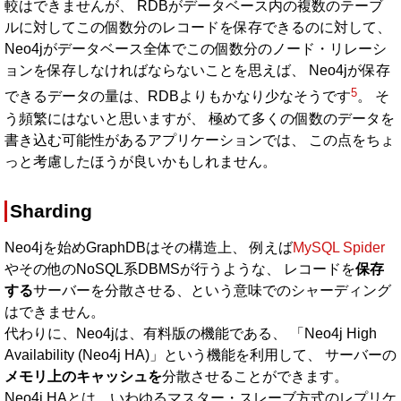
較はできませんが、 RDBがデータベース内の複数のテーブ
ルに対してこの個数分のレコードを保存できるのに対して、
Neo4jがデータベース全体でこの個数分のノード・リレーシ
ョンを保存しなければならないことを思えば、 Neo4jが保存
5
できるデータの量は、RDBよりもかなり少なそうです
。 そ
う頻繁にはないと思いますが、 極めて多くの個数のデータを
書き込む可能性があるアプリケーションでは、 この点をちょ
っと考慮したほうが良いかもしれません。
Sharding
Neo4jを始めGraphDBはその構造上、 例えば
MySQL Spider
やその他のNoSQL系DBMSが行うような、 レコードを
保存
する
サーバーを分散させる、という意味でのシャーディング
はできません。
代わりに、Neo4jは、有料版の機能である、 「Neo4j High
Availability (Neo4j HA)」という機能を利用して、 サーバーの
メモリ上のキャッシュを
分散させることができます。
Neo4j HAとは、いわゆるマスター・スレーブ方式のレプリケ