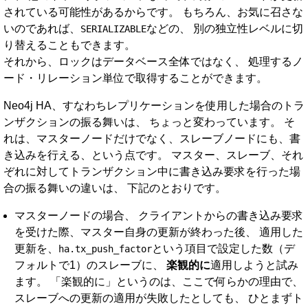
されている可能性があるからです。 もちろん、お気に召さな
いのであれば、
などの、 別の独立性レベルに切
SERIALIZABLE
り替えることもできます。
それから、ロックはデータベース全体ではなく、 処理するノ
ード・リレーション単位で取得することができます。
Neo4j HA、すなわちレプリケーションを使用した場合のトラ
ンザクションの振る舞いは、 ちょっと変わっています。 そ
れは、マスターノードだけでなく、スレーブノードにも、書
き込みを行える、という点です。 マスター、スレーブ、それ
ぞれに対してトランザクション中に書き込み要求を行った場
合の振る舞いの違いは、 下記のとおりです。
マスターノードの場合、 クライアントからの書き込み要求
を受けた際、マスター自身の更新が終わった後、 適用した
更新を、
という項目で設定した数（デ
ha.tx_push_factor
フォルトで1）のスレーブに、
楽観的に
適用しようと試み
ます。 「楽観的に」というのは、ここで何らかの理由で、
スレーブへの更新の適用が失敗したとしても、 ひとまずト