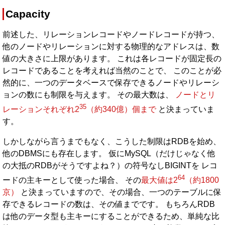
Capacity
前述した、リレーションレコードやノードレコードが持つ、
他のノードやリレーションに対する物理的なアドレスは、数
値の大きさに上限があります。 これは各レコードが固定長の
レコードであることを考えれば当然のことで、 このことが必
然的に、一つのデータベースで保存できるノードやリレーシ
ョンの数にも制限を与えます。 その最大数は、
ノードとリ
35
レーションそれぞれ2
（約340億）個まで
と決まっていま
す。
しかしながら言うまでもなく、こうした制限はRDBを始め、
他のDBMSにも存在します。 仮にMySQL（だけじゃなく他
の大抵のRDBがそうですよね？）の符号なしBIGINTを レコ
64
ードの主キーとして使った場合、 その
最大値は2
（約1800
京）
と決まっていますので、その場合、一つのテーブルに保
存できるレコードの数は、その値までです。 もちろんRDB
は他のデータ型も主キーにすることができるため、単純な比