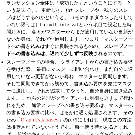
ランザクション全体は「成功した」ということにする、と
いう意味です。 更新しそこねたスレーブや、残りのスレー
ブはどうするのかというと、 （そのままダウンしたりして
いない限りは）
という項目で設定した時
ha.pull_interval
間おきに、 各々がマスターからまだ適用していない更新が
ないか尋ね、それぞれ適用します。 つまり、マスターノー
ドへの書き込みはすぐに反映されるものの、
スレーブノー
ドへの書き込みは、遅れて少しずつ反映
されるのです。
スレーブノードの場合、 クライアントからの書き込み要求
を受けた際、 最初にマスターに問い合わせ、まだ自分に適
用していない更新がないか尋ね、マスターと同期します。
そして同期できてから初めて、書き込み要求を先にマスタ
ーに適用し、 それが成功してやっと、自分自身に書き込み
ます。 これらの処理がクライアントに制御を返すまで行わ
れるため、 通常スレーブへの書き込み要求は、マスターへ
の書き込み要求に比べ、はるかに遅く処理されます。 その
ため「
Graph Databases
」のp.79によれば、 現在この方法
は推奨されていないそうです。 唯一使う時があるとすれ
ば、 前述のキャッシュによるシャーディングを行っている