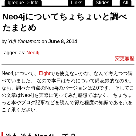
Igreque -> Info
Links
Slides
All
Neo4jについてちょちょいと調べ
たまとめ
by
Yuji Yamamoto
on
June 8, 2014
Tagged as:
Neo4j
.
変更履歴
Neo4jについて、
Eight
でも使えないかな、なんて考えつつ調
べていました。 なので本日はそれについて備忘録的なのを。
なお、調べた時点のNeo4jのバージョンは2.0です。 そしてこ
の文章はNeo4jを実際に使ってみた感想ではなく、 ちょちょ
っと本やブログ記事などを読んで得た程度の知識である点を
ご了承ください。