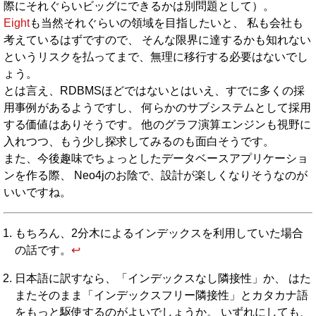
際にそれぐらいビッグにできるかは別問題として）。
Eight
も当然それぐらいの領域を目指したいと、 私も会社も
考えているはずですので、 そんな限界に達するかも知れない
というリスクを払ってまで、無理に移行する必要はないでし
ょう。
とは言え、RDBMSほどではないとはいえ、すでに多くの採
用事例があるようですし、 何らかのサブシステムとして採用
する価値はありそうです。 他のグラフ演算エンジンも視野に
入れつつ、もう少し探求してみるのも面白そうです。
また、今後趣味でちょっとしたデータベースアプリケーショ
ンを作る際、 Neo4jのお陰で、設計が楽しくなりそうなのが
いいですね。
もちろん、2分木によるインデックスを利用していた場合
の話です。
↩︎
日本語に訳すなら、「インデックスなし隣接性」か、 はた
またそのまま「インデックスフリー隣接性」とカタカナ語
をもっと駆使するのがよいでしょうか。 いずれにしても、