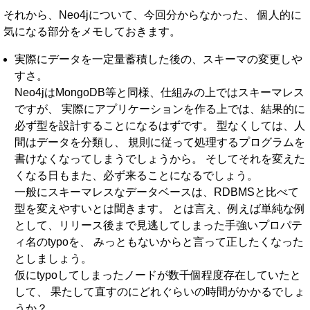
それから、Neo4jについて、今回分からなかった、 個人的に
気になる部分をメモしておきます。
実際にデータを一定量蓄積した後の、スキーマの変更しや
すさ。
Neo4jはMongoDB等と同様、仕組みの上ではスキーマレス
ですが、 実際にアプリケーションを作る上では、結果的に
必ず型を設計することになるはずです。 型なくしては、人
間はデータを分類し、 規則に従って処理するプログラムを
書けなくなってしまうでしょうから。 そしてそれを変えた
くなる日もまた、必ず来ることになるでしょう。
一般にスキーマレスなデータベースは、RDBMSと比べて
型を変えやすいとは聞きます。 とは言え、例えば単純な例
として、リリース後まで見逃してしまった手強いプロパテ
ィ名のtypoを、 みっともないからと言って正したくなった
としましょう。
仮にtypoしてしまったノードが数千個程度存在していたと
して、 果たして直すのにどれぐらいの時間がかかるでしょ
うか？