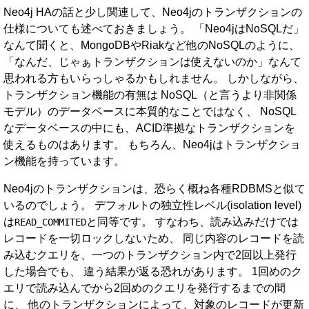
Neo4j HAの話と少し関連して、Neo4jのトランザクションの
仕様についても述べておきましょう。 「Neo4jはNoSQLだ」
なんて聞くと、MongoDBやRiakなど他のNoSQLのように、
「なんだ、じゃぁトランザクションは使えないのか」なんて
思われる方もいらっしゃるかもしれません。 しかしながら、
トランザクション機能の有無は NoSQL（と言うより非関係
モデル）のデータベースに本質的なことではなく、 NoSQL
なデータベースの中にも、ACID準拠なトランザクションを
使えるものはあります。 もちろん、Neo4jはトランザクショ
ン機能を持っています。
Neo4jのトランザクションは、恐らく概ね各種RDBMSと似て
いるのでしょう。 デフォルトの独立性レベル(isolation level)
は
と同等です。 すなわち、読み込みだけでは
READ_COMMITED
レコードを一切ロックしないため、 同じ内容のレコードを読
み込むクエリを、一つのトランザクション内で2回以上発行
した場合でも、 違う結果が返る恐れがあります。 1回めのク
エリで読み込んでから2回めのクエリを発行するまでの間
に、 他のトランザクションによって、対象のレコードが更新