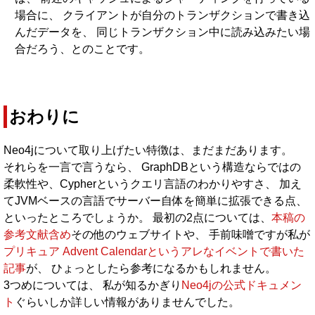
場合に、 クライアントが自分のトランザクションで書き込
んだデータを、 同じトランザクション中に読み込みたい場
合だろう、とのことです。
おわりに
Neo4jについて取り上げたい特徴は、まだまだあります。
それらを一言で言うなら、 GraphDBという構造ならではの
柔軟性や、Cypherというクエリ言語のわかりやすさ、 加え
てJVMベースの言語でサーバー自体を簡単に拡張できる点、
といったところでしょうか。 最初の2点については、
本稿の
参考文献含め
その他のウェブサイトや、 手前味噌ですが私が
プリキュア Advent Calendarというアレなイベントで書いた
記事
が、 ひょっとしたら参考になるかもしれません。
3つめについては、 私が知るかぎり
Neo4jの公式ドキュメン
ト
ぐらいしか詳しい情報がありませんでした。